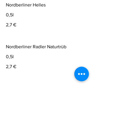
Nordberliner Helles
0,5l
2,7 €
Nordberliner Radler Naturtrüb
0,5l
2,7 €
Schneider Weisse Hefeweissbier
0,5l
3,4 €
Schneider Weisse Alkoholfrei